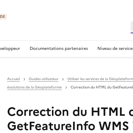
IDE
R
éveloppeur
Documentations partenaires
Niveau de service
Accueil
Guides utilisateur
Utiliser les services de la Géoplatefor
évolutions de la Géoplateforme
Correction du HTML du GetFeature
Correction du HTML 
GetFeatureInfo WMS 