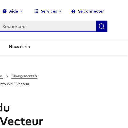
Aide
Services
Se connecter
echerche
Recherch
Nous écrire
me
Changements &
Info WMS Vecteur
du
Vecteur