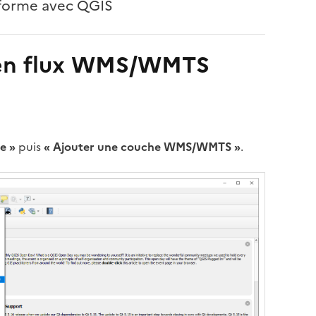
teforme avec QGIS
es en flux WMS/WMTS
e »
puis
« Ajouter une couche WMS/WMTS »
.