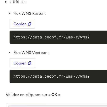
« URL »
:
Flux WMS-Raster :
Copier
https://data.geopf.fr/wms-r/wms?
Flux WMS-Vecteur :
Copier
https://data.geopf.fr/wms-v/wms?
Validez en cliquant sur
« OK »
.