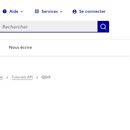
Aide
Services
Se connecter
echerche
Recherch
Nous écrire
me
Tutoriels API
QGIS