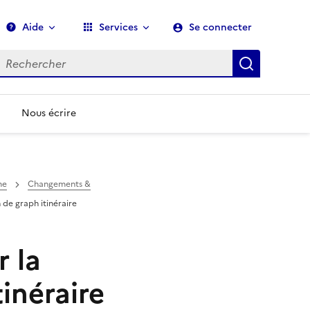
Aide
Services
Se connecter
echerche
Recherch
Nous écrire
me
Changements &
 de graph itinéraire
r la
inéraire