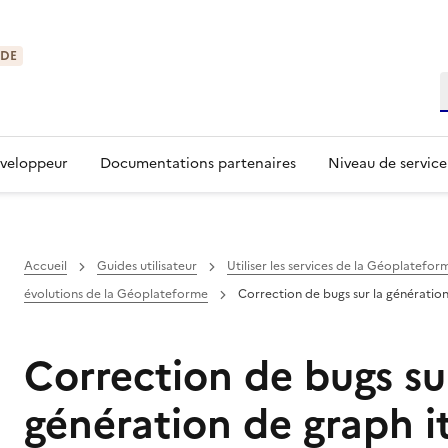
IDE
R
éveloppeur
Documentations partenaires
Niveau de service
Accueil
Guides utilisateur
Utiliser les services de la Géoplatefor
évolutions de la Géoplateforme
Correction de bugs sur la génération
Correction de bugs su
génération de graph it