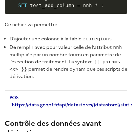
SET
 test_add_column 
=
 nnh 
*
;
Ce fichier va permettre :
D’ajouter une colonne à la table
ecoregions
De remplir avec pour valeur celle de l’attribut
nnh
multipliée par un nombre fourni en paramètre de
l’exécution de traitement. La syntaxe
{{ params.
permet de rendre dynamique ces scripts de
<x> }}
dérivation.
POST
"https://data.geopf.fr/api/datastores/{datastore}/stati
Contrôle des données avant