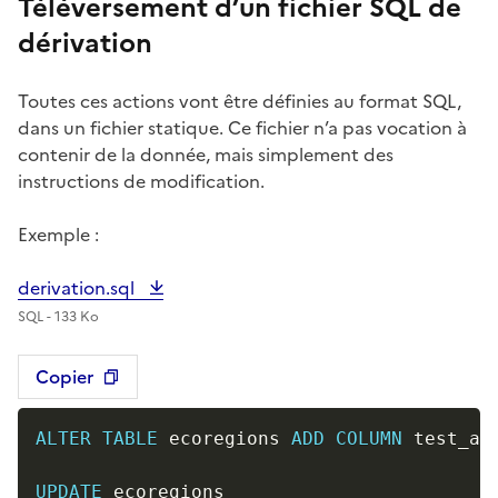
Téléversement d’un fichier SQL de
dérivation
Toutes ces actions vont être définies au format SQL,
dans un fichier statique. Ce fichier n’a pas vocation à
contenir de la donnée, mais simplement des
instructions de modification.
Exemple :
derivation.sql
SQL - 133 Ko
Copier
ALTER
TABLE
 ecoregions 
ADD
COLUMN
 test_ad
UPDATE
 ecoregions
