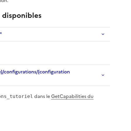
ion.
n disponibles
"
e}/configurations/{configuration
dans le
GetCapabilities du
ons_tutoriel