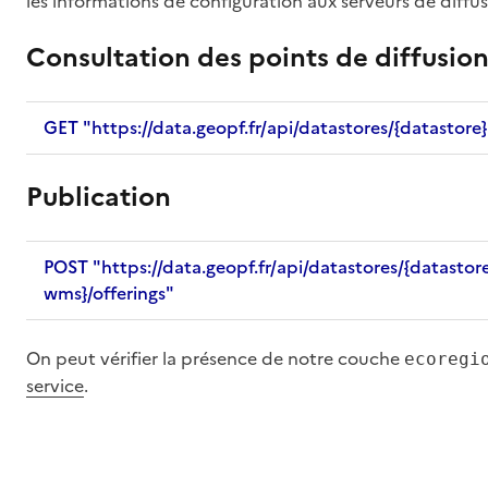
les informations de configuration aux serveurs de diffus
Consultation des points de diffusio
GET "https://data.geopf.fr/api/datastores/{datastore}
Publication
POST "https://data.geopf.fr/api/datastores/{datastor
wms}/offerings"
On peut vérifier la présence de notre couche
ecoregi
service
.