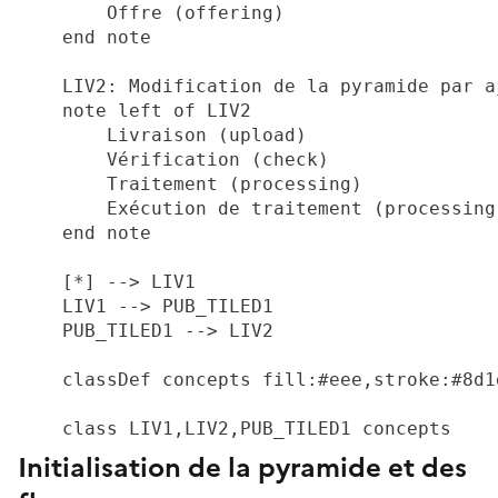
        Offre (offering)

    end note

    LIV2: Modification de la pyramide par a
    note left of LIV2

        Livraison (upload)

        Vérification (check)

        Traitement (processing)

        Exécution de traitement (processing 
    end note

    [*] --> LIV1

    LIV1 --> PUB_TILED1

    PUB_TILED1 --> LIV2

    classDef concepts fill:#eee,stroke:#8d1
Initialisation de la pyramide et des