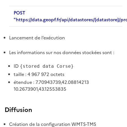
POST
"https://data.geopf.fr/api/datastores/{datastore}/p
Lancement de l’exécution
Les informations sur nos données stockées sont :
ID
{stored data Corse}
taille : 4 967 972 octets
étendue : 7.70943739,42.08814213
10.2673901,43.12553835
Diffusion
Création de la configuration WMTS-TMS