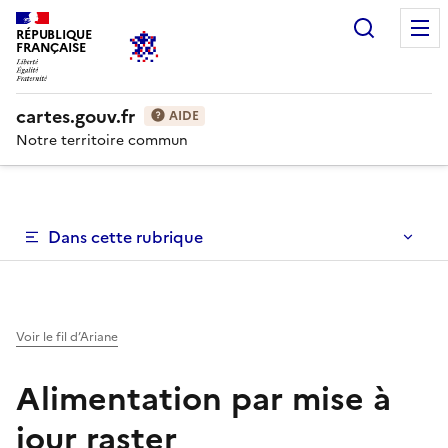
Recherc
RÉPUBLIQUE
FRANÇAISE
cartes.gouv.fr
AIDE
Notre territoire commun
Dans cette rubrique
Voir le fil d’Ariane
Alimentation par mise à
jour raster