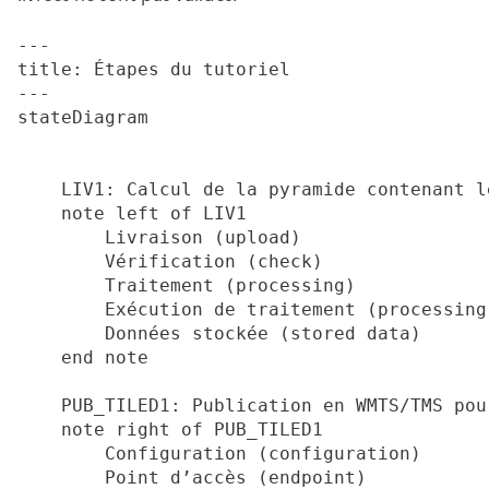
---

title: Étapes du tutoriel

---

stateDiagram

    LIV1: Calcul de la pyramide contenant l
    note left of LIV1

        Livraison (upload)

        Vérification (check)

        Traitement (processing)

        Exécution de traitement (processing 
        Données stockée (stored data)

    end note

    PUB_TILED1: Publication en WMTS/TMS pou
    note right of PUB_TILED1

        Configuration (configuration)

        Point d’accès (endpoint)
