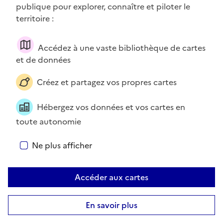
publique pour explorer, connaître et piloter le
territoire :
À propos des cookies sur cartes.gouv.fr
Accédez à une vaste bibliothèque de cartes
Bienvenue ! Nous utilisons des cookies pour améliorer votre
et de données
expérience et les services disponibles sur ce site. Pour en
savoir plus, visitez la page
Données personnelles et cookies
.
Créez et partagez vos propres cartes
Ajout
Vous pouvez, à tout moment, avoir le contrôle sur les
de
cookies que vous souhaitez activer. Préférences pour tous les
couche
Hébergez vos données et vos cartes en
services.
Erreur
toute autonomie
lors de
l'ajout
Tout accepter
Ne plus afficher
de la
couche
"MTE_
Tout refuser
Accéder aux cartes
MASSE
-EAU-
Personnaliser
SOUTE
En savoir plus
RRAIN
50 km
E" :