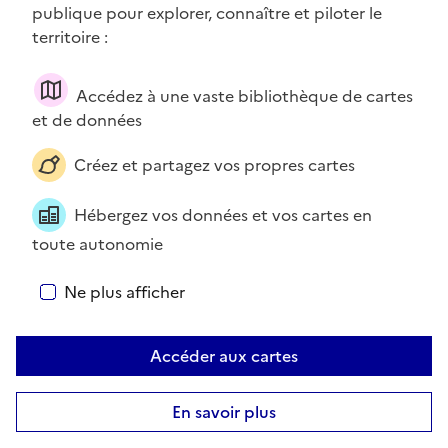
publique pour explorer, connaître et piloter le
territoire :
À propos des cookies sur cartes.gouv.fr
Accédez à une vaste bibliothèque de cartes
Bienvenue ! Nous utilisons des cookies pour améliorer votre
et de données
expérience et les services disponibles sur ce site. Pour en
savoir plus, visitez la page
Données personnelles et cookies
.
Créez et partagez vos propres cartes
Vous pouvez, à tout moment, avoir le contrôle sur les
cookies que vous souhaitez activer. Préférences pour tous les
Hébergez vos données et vos cartes en
services.
toute autonomie
Tout accepter
Ne plus afficher
Tout refuser
Accéder aux cartes
Personnaliser
En savoir plus
500 m