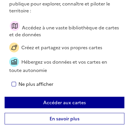
publique pour explorer, connaître et piloter le
territoire :
À propos des cookies sur cartes.gouv.fr
Accédez à une vaste bibliothèque de cartes
Bienvenue ! Nous utilisons des cookies pour améliorer votre
et de données
expérience et les services disponibles sur ce site. Pour en
savoir plus, visitez la page
Données personnelles et cookies
.
Créez et partagez vos propres cartes
Vous pouvez, à tout moment, avoir le contrôle sur les
cookies que vous souhaitez activer. Préférences pour tous les
Hébergez vos données et vos cartes en
services.
toute autonomie
Tout accepter
Ne plus afficher
Tout refuser
Accéder aux cartes
Personnaliser
En savoir plus
500 m