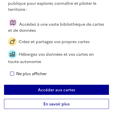
publique pour explorer, connaître et piloter le
territoire :
À propos des cookies sur cartes.gouv.fr
Accédez à une vaste bibliothèque de cartes
Bienvenue ! Nous utilisons des cookies pour améliorer votre
et de données
expérience et les services disponibles sur ce site. Pour en
savoir plus, visitez la page
Données personnelles et cookies
.
Créez et partagez vos propres cartes
Vous pouvez, à tout moment, avoir le contrôle sur les
cookies que vous souhaitez activer. Préférences pour tous les
Hébergez vos données et vos cartes en
services.
toute autonomie
Tout accepter
Ne plus afficher
Tout refuser
Accéder aux cartes
Personnaliser
En savoir plus
1000 m