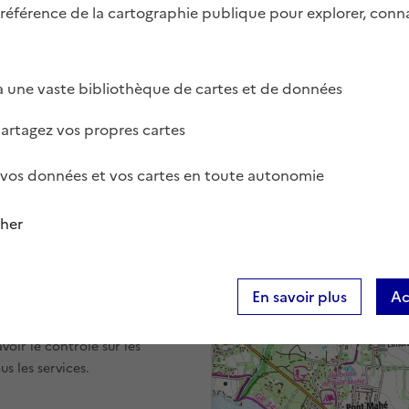
 référence de la cartographie publique pour explorer, conna
 une vaste bibliothèque de cartes et de données
partagez vos propres cartes
vos données et vos cartes en toute autonomie
cher
r
En savoir plus
Ac
otre expérience et les
itez la page
Données
oir le contrôle sur les
s les services.