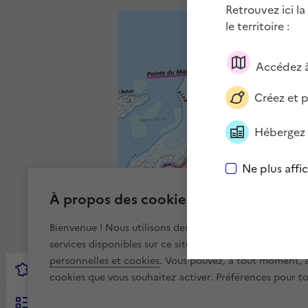
Retrouvez ici la
le territoire :
Accédez à
Créez et 
Hébergez 
Ne plus affi
À propos des cookies sur cartes.gouv.f
Bienvenue ! Nous utilisons des cookies pour améliorer v
services disponibles sur ce site. Pour en savoir plus, vis
personnelles et cookies
. Vous pouvez, à tout moment, av
cookies que vous souhaitez activer. Préférences pour tou