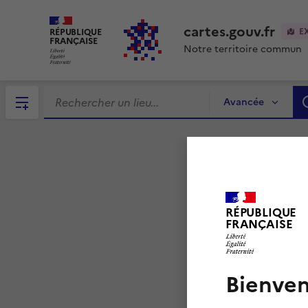
cartes.gouv.fr
RÉPUBLIQUE
E
FRANÇAISE
Notre territoire commun
Avancée
RÉPUBLIQUE
FRANÇAISE
Bienven