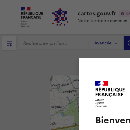
cartes.gouv.fr
RÉPUBLIQUE
E
FRANÇAISE
Notre territoire commun
Avancée
RÉPUBLIQUE
FRANÇAISE
Bienven