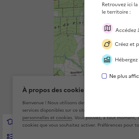
Retrouvez ici la
le territoire :
Accédez à
Créez et 
Hébergez 
Ne plus affi
À propos des cookies sur cartes.gouv.f
Bienvenue ! Nous utilisons des cookies pour améliorer v
services disponibles sur ce site. Pour en savoir plus, vis
personnelles et cookies
. Vous pouvez, à tout moment, av
cookies que vous souhaitez activer. Préférences pour tou