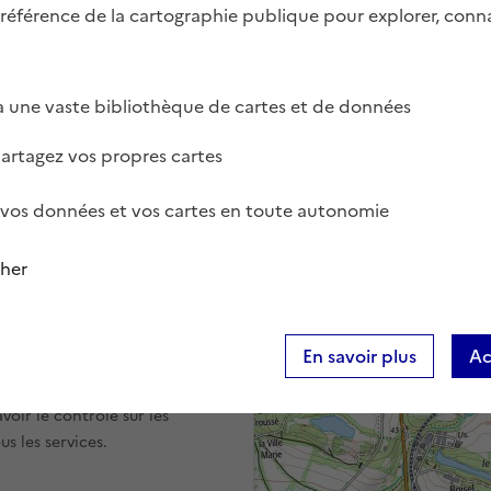
 référence de la cartographie publique pour explorer, conna
 une vaste bibliothèque de cartes et de données
partagez vos propres cartes
vos données et vos cartes en toute autonomie
cher
r
En savoir plus
Ac
otre expérience et les
itez la page
Données
oir le contrôle sur les
s les services.