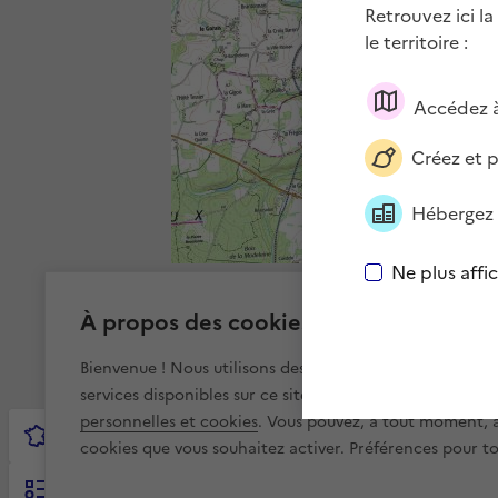
Retrouvez ici la
le territoire :
Accédez à
Créez et 
Hébergez 
Ne plus affi
À propos des cookies sur cartes.gouv.f
Bienvenue ! Nous utilisons des cookies pour améliorer v
services disponibles sur ce site. Pour en savoir plus, vis
personnelles et cookies
. Vous pouvez, à tout moment, av
cookies que vous souhaitez activer. Préférences pour tou